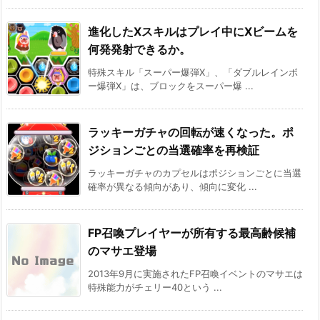
進化したXスキルはプレイ中にXビームを
何発発射できるか。
特殊スキル「スーパー爆弾X」、「ダブルレインボ
ー爆弾X」は、ブロックをスーパー爆 ...
ラッキーガチャの回転が速くなった。ポ
ジションごとの当選確率を再検証
ラッキーガチャのカプセルはポジションごとに当選
確率が異なる傾向があり、傾向に変化 ...
FP召喚プレイヤーが所有する最高齢候補
のマサエ登場
2013年9月に実施されたFP召喚イベントのマサエは
特殊能力がチェリー40という ...