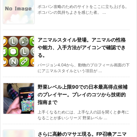
ポコパン攻略のためのサイトをここに立ち上げる。
ポコパンの気持ちよさを感じた者。 ...
アニマルスタイル登場。アニマルの性格
や能力、入手方法がアイコンで確認でき
る。
パージョン4.04から、動物のプロフィール画面の下
にアニマルスタイルという項目が ...
野菜レベル上限90での日本最高得点候補
のプレイヤー。プレイのコツから技術的
指南まで
上手くなるためには、上手な人の話を聞くと参考に
なることが多いシリーズ 野菜レベル ...
さらに高齢のマサエ現る。FP召喚アニマ