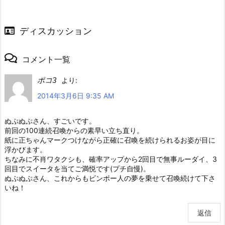
ディスカッション
コメント一覧
ポコ3
より:
2014年3月6日 9:35 AM
ぬぷぬぷさん、すごいです。
前回の100連続召喚からの素早い立ち直り。
紙に正ちゃんマークつけながら正確に召喚を続けられるお姿が目に
浮かびます。
ちなみに不肖ワタクシも、確率アップから2回目で無事ルーダイ、3
回目でスイータを当てご満悦です(プチ自慢)。
ぬぷぬぷさん、これからもビンボー人の夢を乗せて召喚続けて下さ
いね！
返信